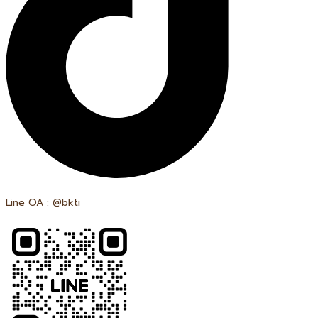
Line OA : @bkti